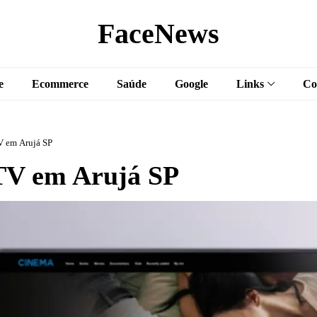
FaceNews
e
Ecommerce
Saúde
Google
Links
Co
 em Arujá SP
V em Arujá SP