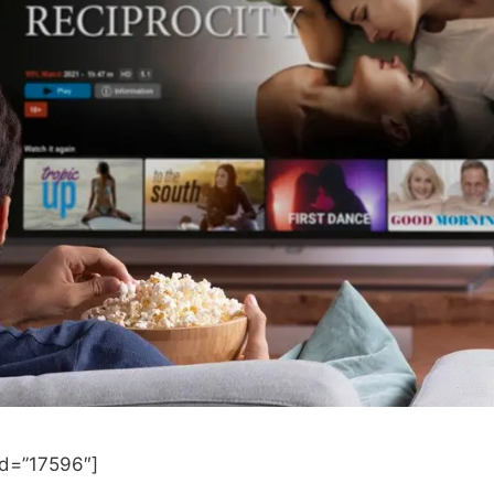
id=”17596″]