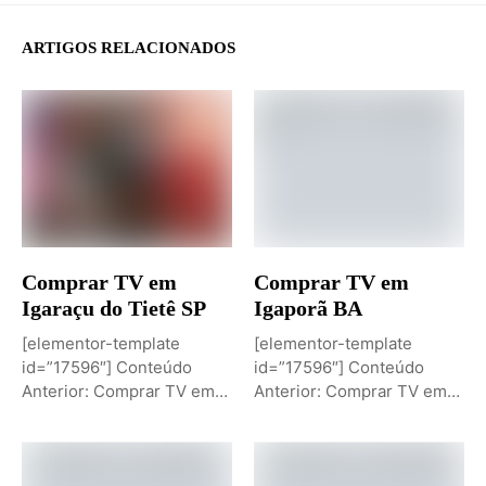
ARTIGOS RELACIONADOS
Comprar TV em
Comprar TV em
Igaraçu do Tietê SP
Igaporã BA
[elementor-template
[elementor-template
id=”17596″] Conteúdo
id=”17596″] Conteúdo
Anterior: Comprar TV em
Anterior: Comprar TV em
Igaporã BAPróximo
Igaci ALPróximo Conteúdo:
Conteúdo: Sobremesa de...
Comprar TV...