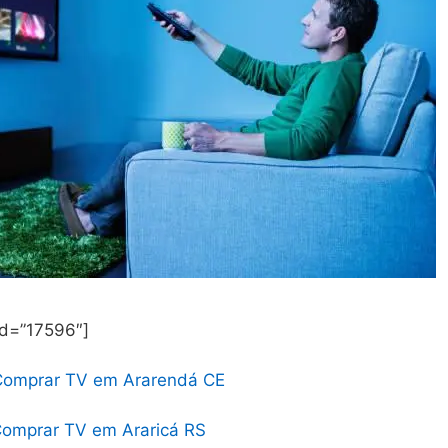
id=”17596″]
Comprar TV em Ararendá CE
omprar TV em Araricá RS