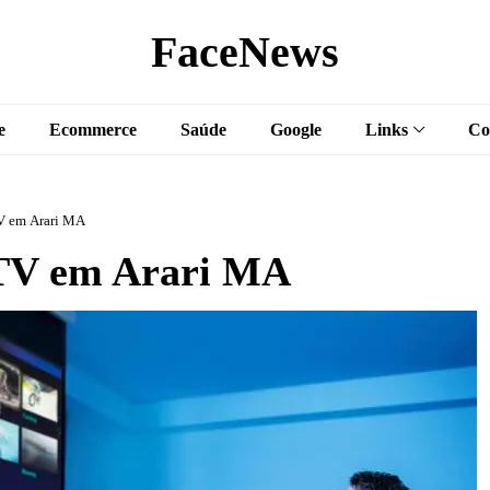
FaceNews
e
Ecommerce
Saúde
Google
Links
Co
V em Arari MA
TV em Arari MA