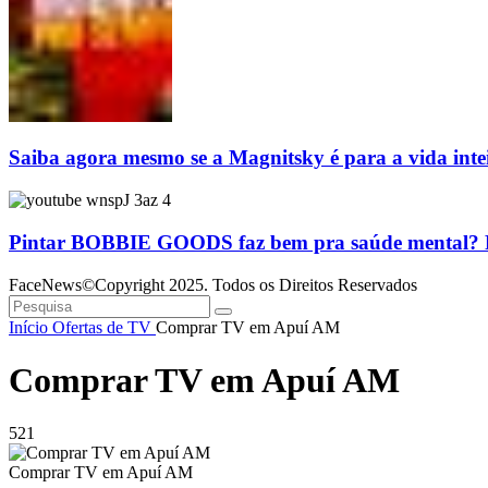
Saiba agora mesmo se a Magnitsky é para a vida inte
Pintar BOBBIE GOODS faz bem pra saúde mental? Ps
FaceNews©Copyright 2025. Todos os Direitos Reservados
Início
Ofertas de TV
Comprar TV em Apuí AM
Comprar TV em Apuí AM
521
Comprar TV em Apuí AM