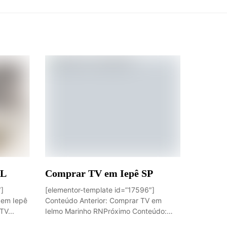
AL
Comprar TV em Iepê SP
″]
[elementor-template id=”17596″]
 em Iepê
Conteúdo Anterior: Comprar TV em
V...
Ielmo Marinho RNPróximo Conteúdo:
Comprar...