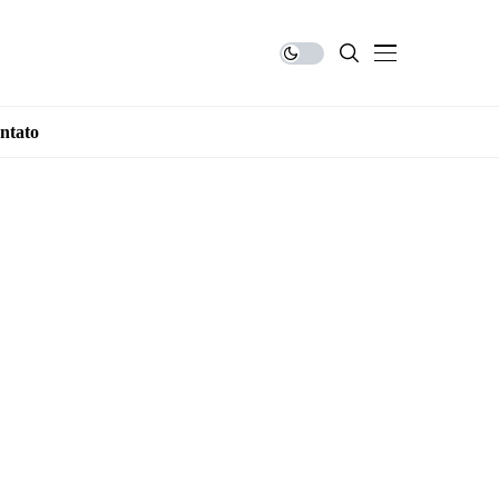
ntato