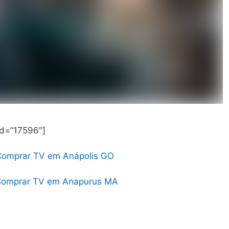
id=”17596″]
Comprar TV em Anápolis GO
omprar TV em Anapurus MA