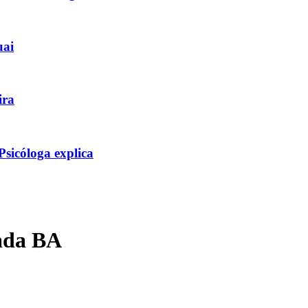
uai
ira
icóloga explica
ada BA