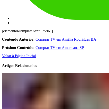
[elementor-template id=”17596″]
Conteúdo Anterior:
Comprar TV em Amélia Rodrigues BA
Próximo Conteúdo:
Comprar TV em Americana SP
Voltar à Página Inicial
Artigos Relacionados