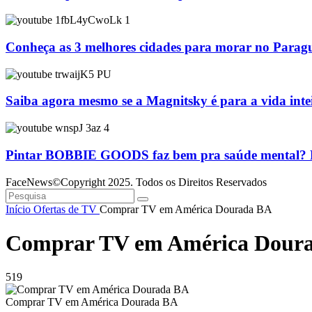
Conheça as 3 melhores cidades para morar no Parag
Saiba agora mesmo se a Magnitsky é para a vida inte
Pintar BOBBIE GOODS faz bem pra saúde mental? Ps
FaceNews©Copyright 2025. Todos os Direitos Reservados
Início
Ofertas de TV
Comprar TV em América Dourada BA
Comprar TV em América Dour
519
Comprar TV em América Dourada BA