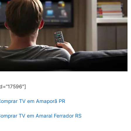
id=”17596″]
Comprar TV em Amaporã PR
omprar TV em Amaral Ferrador RS