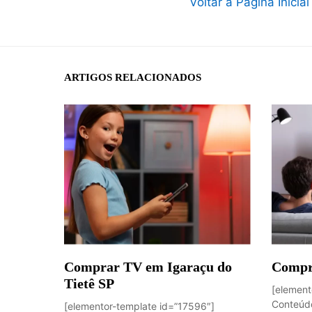
Voltar à Página Inicial
ARTIGOS RELACIONADOS
Comprar TV em Igaraçu do
Compr
Tietê SP
[element
Conteúdo
[elementor-template id=”17596″]