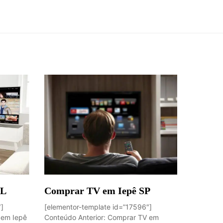
AL
Comprar TV em Iepê SP
″]
[elementor-template id=”17596″]
 em Iepê
Conteúdo Anterior: Comprar TV em