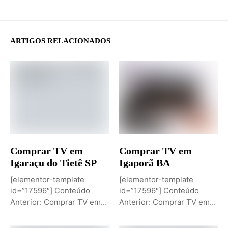
ARTIGOS RELACIONADOS
Comprar TV em
Comprar TV em
Igaraçu do Tietê SP
Igaporã BA
[elementor-template
[elementor-template
id=”17596″] Conteúdo
id=”17596″] Conteúdo
Anterior: Comprar TV em
Anterior: Comprar TV em
Igaporã BAPróximo
Igaci ALPróximo Conteúdo:
Conteúdo: Sobremesa de...
Comprar TV...