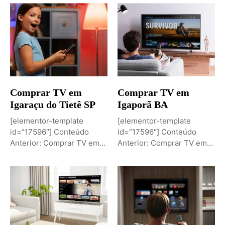
Comprar TV em
Comprar TV em
Igaraçu do Tietê SP
Igaporã BA
[elementor-template
[elementor-template
id=”17596″] Conteúdo
id=”17596″] Conteúdo
Anterior: Comprar TV em
Anterior: Comprar TV em
Igaporã BAPróximo
Igaci ALPróximo Conteúdo:
Conteúdo: Sobremesa de...
Comprar TV...