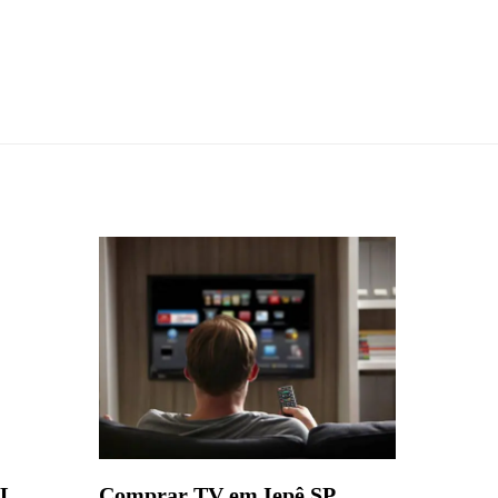
AL
Comprar TV em Iepê SP