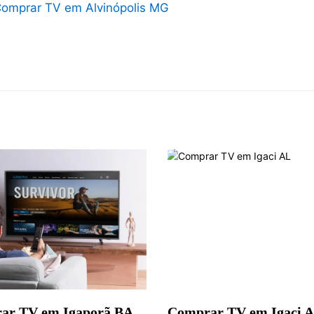
omprar TV em Alvinópolis MG
ar TV em Igaporã BA
Comprar TV em Igaci 