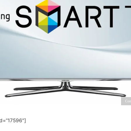
Com
id=”17596″]