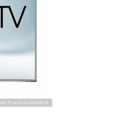
prar TV em Álvares Machado SP