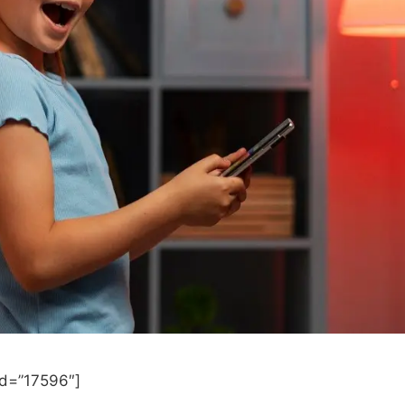
id=”17596″]