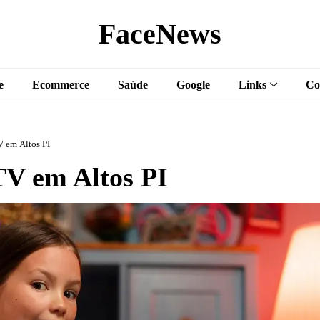
FaceNews
e
Ecommerce
Saúde
Google
Links
Co
 em Altos PI
V em Altos PI