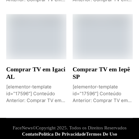
Igaporã BAPróximo
Igaci ALPróximo Conteúdo:
Conteúdo: Sobremesa de...
Comprar TV...
Comprar TV em Igaci
Comprar TV em Iepê
AL
SP
[elementor-template
[elementor-template
id=”17596″] Conteúdo
id=”17596″] Conteúdo
Anterior: Comprar TV em
Anterior: Comprar TV em
Iepê SPPróximo Conteúdo:
Ielmo Marinho RNPróximo
Comprar TV...
Conteúdo: Comprar...
FaceNews©Copyright 2025. Todos os Direitos Reservados
Contato
Política De Privacidade
Termos De Uso