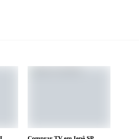
AL
Comprar TV em Iepê SP