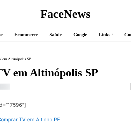
FaceNews
e
Ecommerce
Saúde
Google
Links
Co
 em Altinópolis SP
V em Altinópolis SP
id=”17596″]
omprar TV em Altinho PE