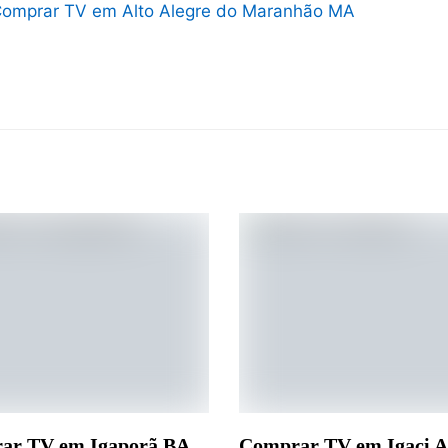
omprar TV em Alto Alegre do Maranhão MA
ar TV em Igaporã BA
Comprar TV em Igaci 