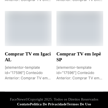
Igaporã BAPróximo
Igaci ALPróximo Conteúdo:
Conteúdo: Sobremesa de...
Comprar TV...
Comprar TV em Igaci
Comprar TV em Iepê
AL
SP
[elementor-template
[elementor-template
id=”17596″] Conteúdo
id=”17596″] Conteúdo
Anterior: Comprar TV em
Anterior: Comprar TV em
Iepê SPPróximo Conteúdo:
Ielmo Marinho RNPróximo
Comprar TV...
Conteúdo: Comprar...
FaceNews©Copyright 2025. Todos os Direitos Reservados
Contato
Política De Privacidade
Termos De Uso