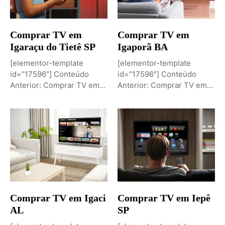
Comprar TV em
Comprar TV em
Igaraçu do Tietê SP
Igaporã BA
[elementor-template
[elementor-template
id=”17596″] Conteúdo
id=”17596″] Conteúdo
Anterior: Comprar TV em
Anterior: Comprar TV em
Igaporã BAPróximo
Igaci ALPróximo Conteúdo:
Conteúdo: Sobremesa de...
Comprar TV...
Comprar TV em Igaci
Comprar TV em Iepê
AL
SP