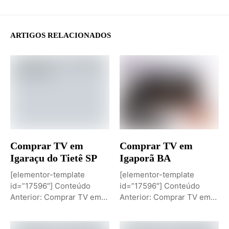
ARTIGOS RELACIONADOS
Comprar TV em
Comprar TV em
Igaraçu do Tietê SP
Igaporã BA
[elementor-template
[elementor-template
id=”17596″] Conteúdo
id=”17596″] Conteúdo
Anterior: Comprar TV em
Anterior: Comprar TV em
Igaporã BAPróximo
Igaci ALPróximo Conteúdo:
Conteúdo: Sobremesa de...
Comprar TV...