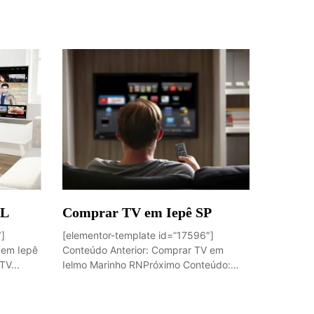
AL
Comprar TV em Iepê SP
″]
[elementor-template id=”17596″]
 em Iepê
Conteúdo Anterior: Comprar TV em
V...
Ielmo Marinho RNPróximo Conteúdo:
Comprar...