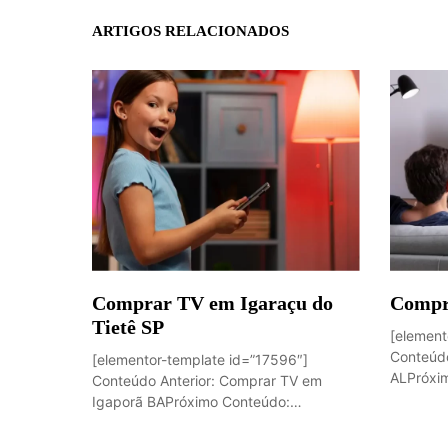
ARTIGOS RELACIONADOS
Comprar TV em Igaraçu do
Compr
Tietê SP
[element
Conteúdo
[elementor-template id=”17596″]
ALPróxim
Conteúdo Anterior: Comprar TV em
Igaporã BAPróximo Conteúdo:
Sobremesa de...