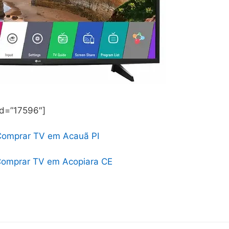
id=”17596″]
Comprar TV em Acauã PI
omprar TV em Acopiara CE