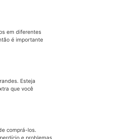
os em diferentes
tão é importante
randes. Esteja
xtra que você
 de comprá-los.
sperdício e problemas