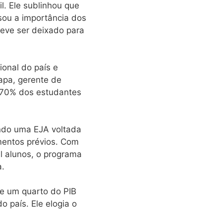
. Ele sublinhou que
sou a importância dos
deve ser deixado para
onal do país e
apa, gerente de
e 70% dos estudantes
endo uma EJA voltada
mentos prévios. Com
l alunos, o programa
a.
põe um quarto do PIB
 país. Ele elogia o