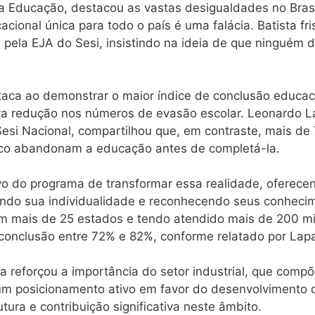
 Educação, destacou as vastas desigualdades no Brasil
onal única para todo o país é uma falácia. Batista fri
 pela EJA do Sesi, insistindo na ideia de que ninguém 
taca ao demonstrar o maior índice de conclusão educaci
tiva redução nos números de evasão escolar. Leonardo L
esi Nacional, compartilhou que, em contraste, mais d
ico abandonam a educação antes de completá-la.
tivo do programa de transformar essa realidade, oferec
tando sua individualidade e reconhecendo seus conheci
 mais de 25 estados e tendo atendido mais de 200 mi
conclusão entre 72% e 82%, conforme relatado por Lap
sta reforçou a importância do setor industrial, que com
 um posicionamento ativo em favor do desenvolvimento do
utura e contribuição significativa neste âmbito.