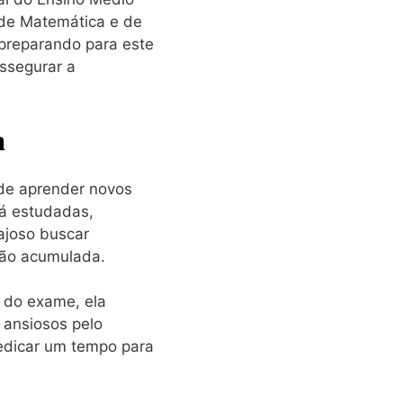
 de Matemática e de
preparando para este
assegurar a
a
 de aprender novos
já estudadas,
ajoso buscar
são acumulada.
 do exame, ela
 ansiosos pelo
dedicar um tempo para