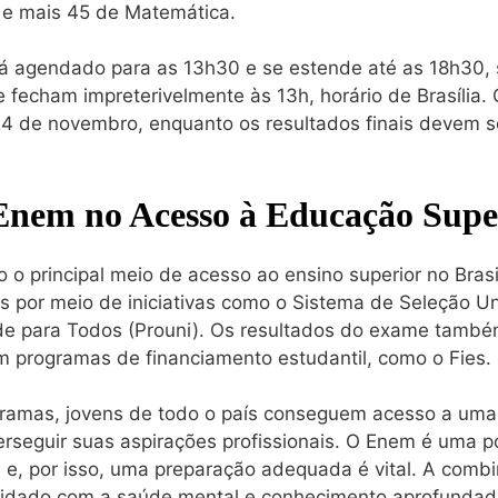
 e mais 45 de Matemática.
tá agendado para as 13h30 e se estende até as 18h30,
 fecham impreterivelmente às 13h, horário de Brasília. O
24 de novembro, enquanto os resultados finais devem 
Enem no Acesso à Educação Supe
o principal meio de acesso ao ensino superior no Brasil
 por meio de iniciativas como o Sistema de Seleção Uni
de para Todos (Prouni). Os resultados do exame tamb
m programas de financiamento estudantil, como o Fies.
gramas, jovens de todo o país conseguem acesso a um
rseguir suas aspirações profissionais. O Enem é uma p
 e, por isso, uma preparação adequada é vital. A comb
uidado com a saúde mental e conhecimento aprofundad