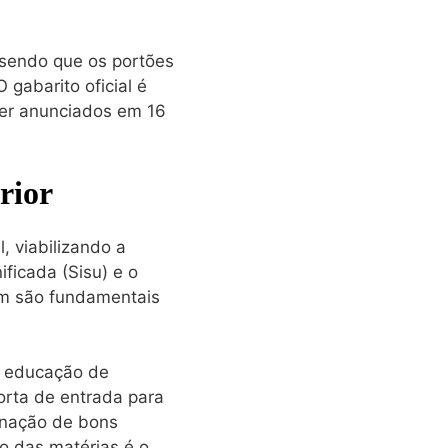
 sendo que os portões
 gabarito oficial é
ser anunciados em 16
rior
, viabilizando a
ficada (Sisu) e o
ém são fundamentais
a educação de
orta de entrada para
inação de bons
o das matérias é o