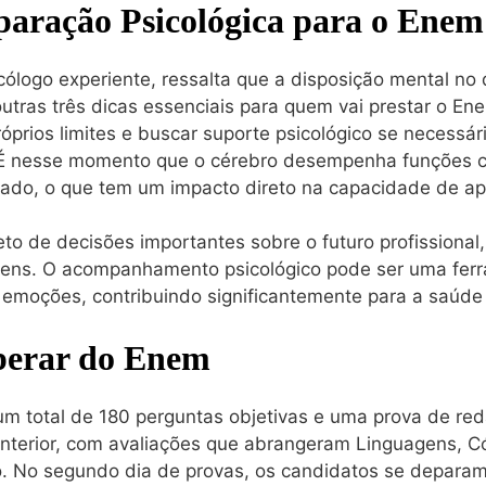
paração Psicológica para o Enem
ólogo experiente, ressalta que a disposição mental no d
ras três dicas essenciais para quem vai prestar o Enem
próprios limites e buscar suporte psicológico se necessá
É nesse momento que o cérebro desempenha funções cr
do, o que tem um impacto direto na capacidade de apr
o de decisões importantes sobre o futuro profissional
vens. O acompanhamento psicológico pode ser uma ferr
r emoções, contribuindo significantemente para a saúde
perar do Enem
m total de 180 perguntas objetivas e uma prova de red
nterior, com avaliações que abrangeram Linguagens, Có
. No segundo dia de provas, os candidatos se depara