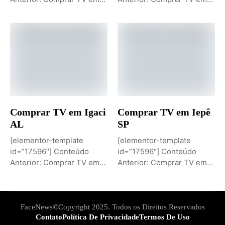
Igaporã BAPróximo
Igaci ALPróximo Conteúdo:
Conteúdo: Sobremesa de...
Comprar TV...
Comprar TV em Igaci
Comprar TV em Iepê
AL
SP
[elementor-template
[elementor-template
id=”17596″] Conteúdo
id=”17596″] Conteúdo
Anterior: Comprar TV em
Anterior: Comprar TV em
Iepê SPPróximo Conteúdo:
Ielmo Marinho RNPróximo
Comprar TV...
Conteúdo: Comprar...
FaceNews©Copyright 2025. Todos os Direitos Reservados
Contato
Política De Privacidade
Termos De Uso